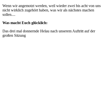
Wenn wir angemotzt werden, weil wieder zwei bis acht von uns
nicht wirklich zugehört haben, was wir als nächstes machen
sollen....
Was macht Euch glücklich:
Das drei mal donnernde Helau nach unserem Auftritt auf der
großen Sitzung
DSC_1365
DSC_1364
IMGP0073
IMGP0095
MinnieGarde
Minions