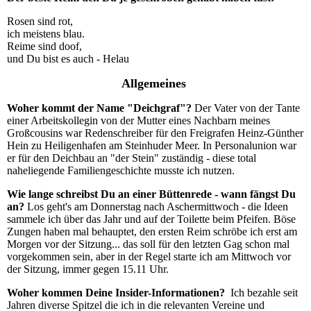
Rosen sind rot,
ich meistens blau.
Reime sind doof,
und Du bist es auch - Helau
Allgemeines
Woher kommt der Name "Deichgraf"?
Der Vater von der Tante
einer Arbeitskollegin von der Mutter eines Nachbarn meines
Großcousins war Redenschreiber für den Freigrafen Heinz-Günther
Hein zu Heiligenhafen am Steinhuder Meer. In Personalunion war
er für den Deichbau an "der Stein" zuständig - diese total
naheliegende Familiengeschichte musste ich nutzen.
Wie lange schreibst Du an einer Büttenrede - wann fängst Du
an?
Los geht's am Donnerstag nach Aschermittwoch - die Ideen
sammele ich über das Jahr und auf der Toilette beim Pfeifen. Böse
Zungen haben mal behauptet, den ersten Reim schröbe ich erst am
Morgen vor der Sitzung... das soll für den letzten Gag schon mal
vorgekommen sein, aber in der Regel starte ich am Mittwoch vor
der Sitzung, immer gegen 15.11 Uhr.
Woher kommen Deine Insider-Informationen?
Ich bezahle seit
Jahren diverse Spitzel die ich in die relevanten Vereine und