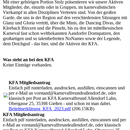
Mit einer gehörigen Portion Stolz präsentieren wir unsere Aktiven
Mitglieder, die, einzeln oder in Gruppen, im karnevalistischen
Vierkampf in allen Disziplinen Vertreten sind. Von der großen
Garde, die uns in der Region auf den verschiedensten Sitzungen mti
Glanz und Gloria vertritt, über die Minis, die Dancing Divas, die
Kleebach Büxxen und die Pinseln, bis zu den im mittelhessischen
Karneval fast schon weltbekannten Aandorfer Domspatzen, den
großartigen und so talentbefreiten NoNames sowie der Legende,
dem Deichgraf - das hier, sind die Aktiven der KFA.
Was steht an bei den KFA
Keine Einträge vorhanden.
KFA Mitgliedsantrag
Einfach pdf runterladen, ausdrucken, ausfüllen, einscannen und
per e-Mail an vorstand@karnevalfreundeallendorf.de, oder
klassisch per Post an KFA Karnevalfreund Allendorf Lahn,
Obergasse 25, 35398 Gießen - und schon ist man dabei.
Beitrittserklärung_KFA_2023.pdf
(206.15KB)
KFA Mitgliedsantrag
Einfach pdf runterladen, ausdrucken, ausfüllen, einscannen und per
e-Mail an vorstand@karnevalfreundeallendorf.de, oder klassisch