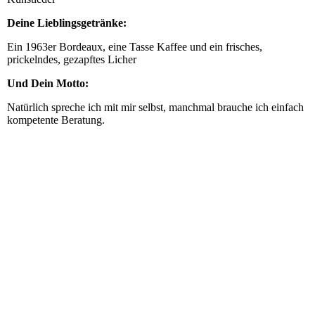
Deine Lieblingsgetränke:
Ein 1963er Bordeaux, eine Tasse Kaffee und ein frisches,
prickelndes, gezapftes Licher
Und Dein Motto:
Natürlich spreche ich mit mir selbst, manchmal brauche ich einfach
kompetente Beratung.
IMG_0522
DSC_1372
DSC_1378
IMGP5341
IMGP9972 - Kopie