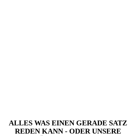
IMGP0156
IMGP0186
IMGP0182
IMGP0180
Büxxen_2022
Büxxen_2023
Büxxen_2024
ALLES WAS EINEN GERADE SATZ
REDEN KANN - ODER UNSERE