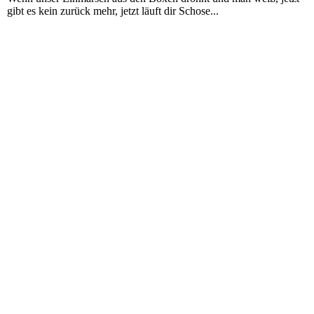
gibt es kein zurück mehr, jetzt läuft dir Schose...
KFA_034
KFA_035
KFA_036
KFA_037
KFA_038
KFA_039
KFA_040
KFA_041
Stromkasten
Stromkasten001
Stromkasten002